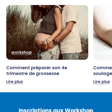
workshop
works
Comment préparer son 4e
Comment
trimestre de grossesse
soulage
Lire plus
Lire plus
Inscriptions aux Workshop