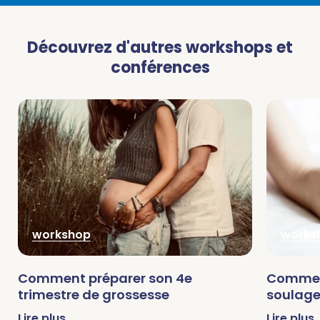
Découvrez d'autres workshops et
conférences
workshop
works
Comment préparer son 4e
Comment
trimestre de grossesse
soulage
Lire plus
Lire plus