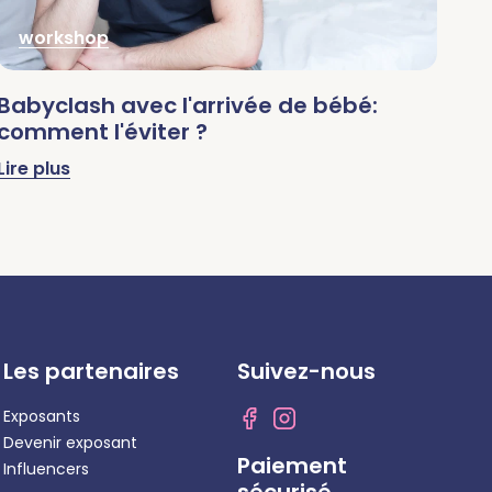
workshop
Babyclash avec l'arrivée de bébé:
As
comment l'éviter ?
DI
Lire plus
Lire
Les partenaires
Suivez-nous
Exposants
Devenir exposant
Paiement
Influencers