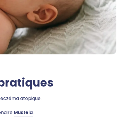
 pratiques
 d’eczéma atopique.
enaire
Mustela
.